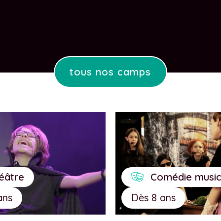
tous nos camps
éâtre
Comédie music
ans
Dès 8 ans