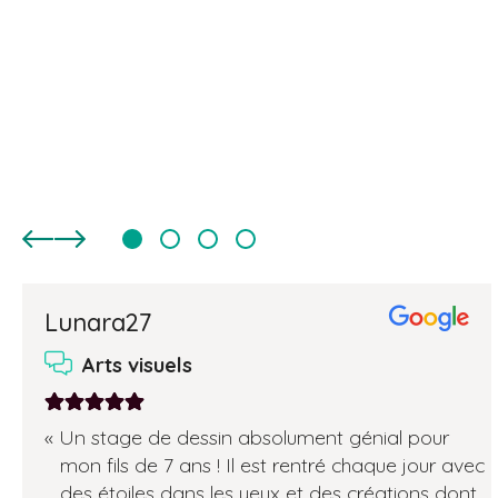
témoignage
témoignage
aller
aller
aller
aller
précédent
suivant
Lunara27
au
au
au
au
Arts visuels
témoignage1
témoignage2
témoignage3
témoignage4
Note:
Un stage de dessin absolument génial pour
5
mon fils de 7 ans ! Il est rentré chaque jour avec
sur
des étoiles dans les yeux et des créations dont