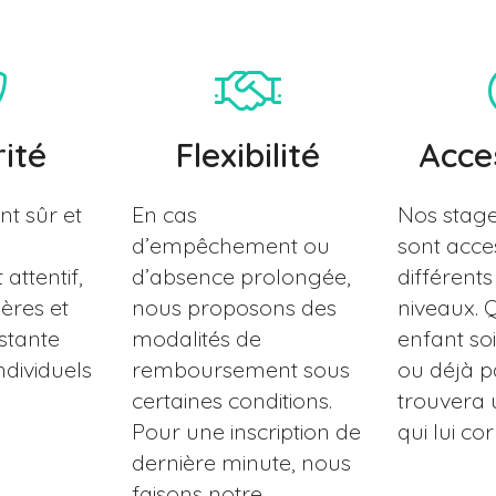
ité
Flexibilité
Acces
t sûr et
En cas
Nos stag
d’empêchement ou
sont acce
attentif,
d’absence prolongée,
différents
ères et
nous proposons des
niveaux. 
stante
modalités de
enfant so
ndividuels
remboursement sous
ou déjà pa
certaines conditions.
trouvera u
Pour une inscription de
qui lui co
dernière minute, nous
faisons notre