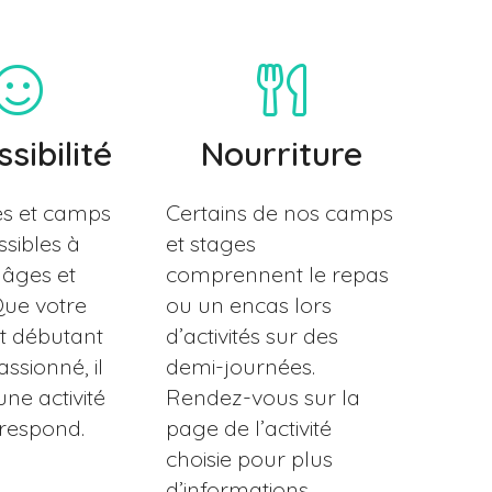
sibilité
Nourriture
es et camps
Certains de nos camps
ssibles à
et stages
 âges et
comprennent le repas
Que votre
ou un encas lors
it débutant
d’activités sur des
ssionné, il
demi-journées.
ne activité
Rendez-vous sur la
rrespond.
page de l’activité
choisie pour plus
d’informations.