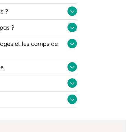
s ?
 pas ?
stages et les camps de
pe