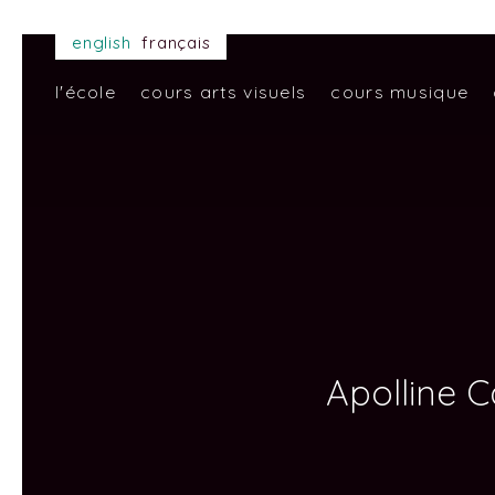
Aller
english
français
au
contenu
l'école
cours arts visuels
cours musique
principal
Apolline 