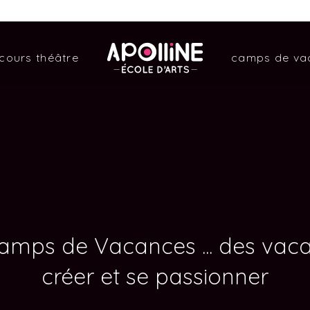
Apolline
cours théâtre
camps de va
Camps de Vacances ... des vac
créer et se passionner