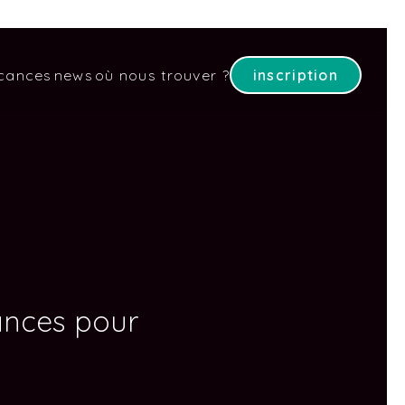
cances
news
où nous trouver ?
inscription
ances pour