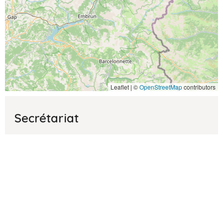
Leaflet | ©
OpenStreetMap
contributors
Secrétariat
Lundi:
9h - 12h / 14h - 17h
Mardi:
9h - 12h / 14h - 17h
Mercredi:
9h - 12h / 14h - 17h
Jeudi:
9h - 12h / 14h - 17h
Vendredi:
fermé