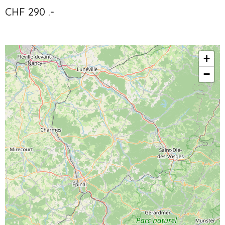
CHF 290 .-
+
−