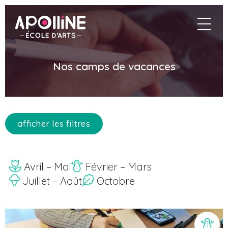
Aller
au
Apolline
naviga
contenu
principal
Nos camps de vacances
afficher les filtres
Avril – Mai
Février – Mars
Juillet – Août
Octobre