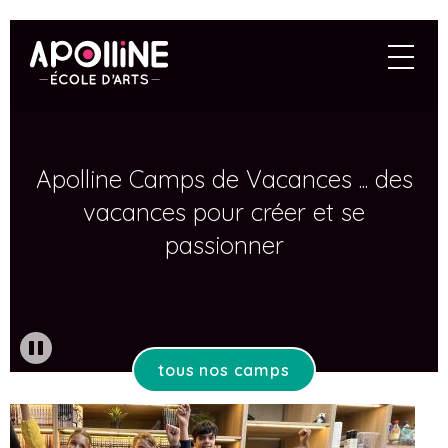
Aller
au
Apolline
naviga
contenu
principal
Apolline Camps de Vacances ... des
vacances pour créer et se
passionner
tous nos camps
jouer
/