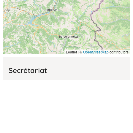
Leaflet | ©
OpenStreetMap
contributors
Secrétariat
Lundi:
9h - 12h / 14h - 17h
Mardi:
9h - 12h / 14h - 17h
Mercredi:
9h - 12h / 14h - 17h
Jeudi:
9h - 12h / 14h - 17h
Vendredi:
fermé