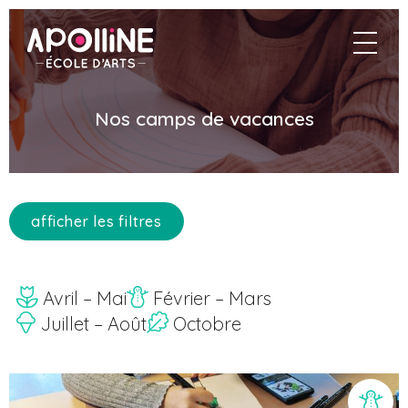
Aller
au
Apolline
naviga
contenu
principal
Nos camps de vacances
afficher les filtres
Avril – Mai
Février – Mars
Juillet – Août
Octobre