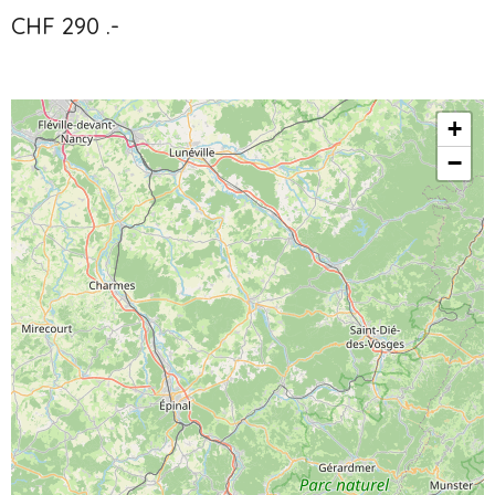
CHF 290 .-
+
−