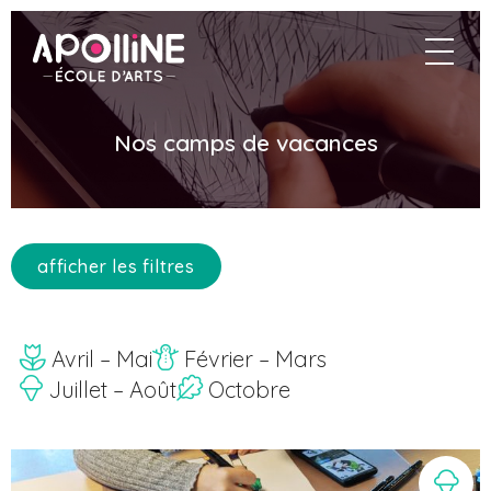
Aller
au
Apolline
naviga
contenu
principal
Nos camps de vacances
afficher les filtres
Avril – Mai
Février – Mars
Juillet – Août
Octobre