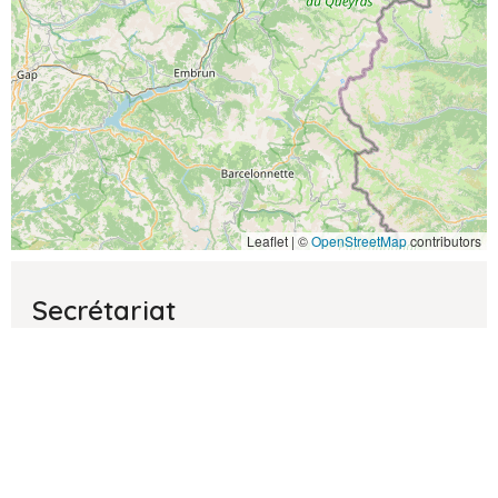
Leaflet | ©
OpenStreetMap
contributors
Secrétariat
Lundi:
9h - 12h / 14h - 17h
Mardi:
9h - 12h / 14h - 17h
Mercredi:
9h - 12h / 14h - 17h
Jeudi:
9h - 12h / 14h - 17h