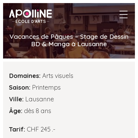
Aller
au
naviga
contenu
principal
Vacances de Pâques – Stage de Dessin
BD & Manga à Lausanne
Informations
Domaines:
Arts visuels
principales
Saison:
Printemps
Ville:
Lausanne
Âge:
dès 8 ans
Tarif:
CHF 245 .-