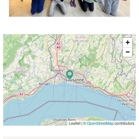
+
−
Leaflet | ©
OpenStreetMap
contributors